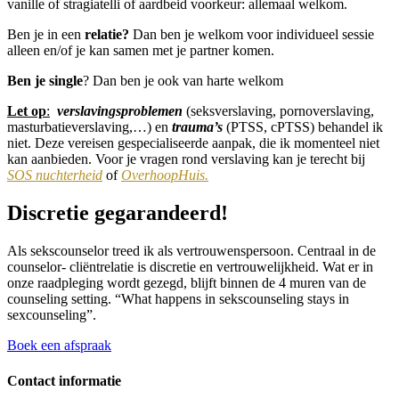
vanille of stragiatelli of aardbeid voorkeur: allemaal welkom.
Ben je in een
relatie?
Dan ben je welkom voor individueel sessie
alleen en/of je kan samen met je partner komen.
Ben je single
? Dan ben je ook van harte welkom
Let op
:
verslavingsproblemen
(seksverslaving, pornoverslaving,
masturbatieverslaving,…) en
trauma’s
(PTSS, cPTSS) behandel ik
niet. Deze vereisen gespecialiseerde aanpak, die ik momenteel niet
kan aanbieden. Voor je vragen rond verslaving kan je terecht bij
SOS nuchterheid
of
OverhoopHuis.
Discretie gegarandeerd!
Als sekscounselor treed ik als vertrouwenspersoon. Centraal in de
counselor- cliëntrelatie is discretie en vertrouwelijkheid. Wat er in
onze raadpleging wordt gezegd, blijft binnen de 4 muren van de
counseling setting.
“What happens in sekscounseling stays in
sexcounseling”.
Boek een afspraak
Contact informatie