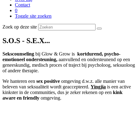
Contact
0
Toggle site zoeken
Zoek op deze site
S.O.S - S.E.X...
Sekscounseling
bij Glow & Grow is
kortdurend, psycho-
emotioneel ondersteuning,
aanvullend en ondersteunend op een
geneeskundig, medisch proces of traject bij psycholoog, seksuoloog
of andere therapie.
We hanteren een
sex positive
omgeving d.w.z. alle manier van
beleven van seksualiteit wordt geaccepteerd.
Yingjia
is een active
kinkster in de communities, dus je zeker rekenen op een
kink
aware en friendly
omgeving.