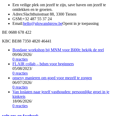
Een veilige plek om jezelf te zijn, save haven om jezelf te
ontdekken en te groeien.
Adres:
Slachthuisstraat 88, 3300 Tienen
GSM:
+32 487 55 37 24
Email:
hello@glowandgrow.be
Opent in je toepassing
BE 0688 678 422
KBC BE88 7350 4820 46441
Bondage workshop bij MNM voor Bl00t: bekijk de reel
09/06/2026
/
0 reacties
FLAIR collab – bdsm voor beginners
05/08/2023
/
0 reacties
onsexy manieren om goed voor mezelf te zorgen
06/07/2026
/
0 reacties
Van loslaten naar jezelf vasthouden: persoonlijke groei in je
kinkreis
18/06/2026
/
0 reacties
volg ons op facebook