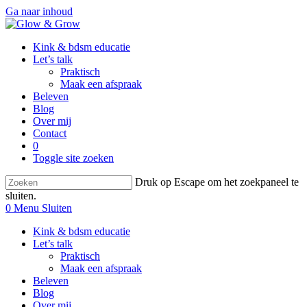
Ga naar inhoud
Kink & bdsm educatie
Let’s talk
Praktisch
Maak een afspraak
Beleven
Blog
Over mij
Contact
0
Toggle site zoeken
Druk op Escape om het zoekpaneel te
sluiten.
0
Menu
Sluiten
Kink & bdsm educatie
Let’s talk
Praktisch
Maak een afspraak
Beleven
Blog
Over mij