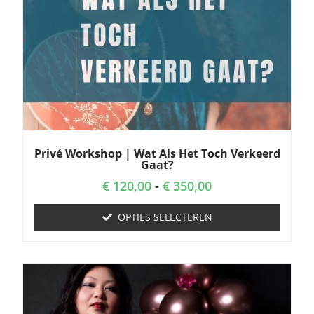
Privé Workshop | Wat Als Het Toch Verkeerd
Gaat?
€
120,00
-
€
350,00
OPTIES SELECTEREN