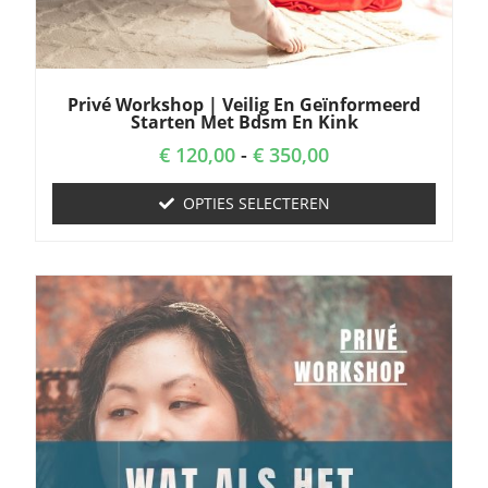
Privé Workshop | Veilig En Geïnformeerd
Starten Met Bdsm En Kink
€
120,00
-
€
350,00
OPTIES SELECTEREN