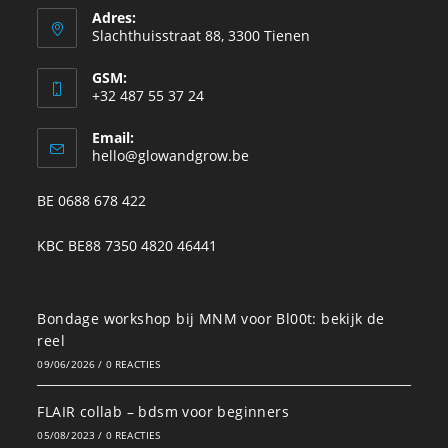
Adres:
Slachthuisstraat 88, 3300 Tienen
GSM:
+32 487 55 37 24
Email:
hello@glowandgrow.be
BE 0688 678 422
KBC BE88 7350 4820 46441
Bondage workshop bij MNM voor Bl00t: bekijk de
reel
09/06/2026
/
0 REACTIES
FLAIR collab – bdsm voor beginners
05/08/2023
/
0 REACTIES