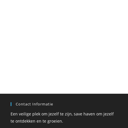
Contact Informatie
Een veilige plek om jezelf te zijn, save haven om jezelf
te ontdekken en te groeien.