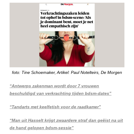
foto: Tine Schoemaker, Artikel: Paul Notelteirs, De Morgen
“Antwerps zakenman wordt door 7 vrouwen
beschuldigd van verkrachting tijden bdsm-dates”
“Tandarts met keelfetish voor de raadkamer”
“Man uit Hasselt krijgt zwaardere straf dan geëist na uit
de hand gelopen bdsm-sessie”