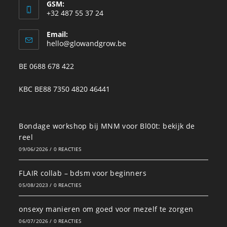
GSM:
+32 487 55 37 24
Email:
hello@glowandgrow.be
BE 0688 678 422
KBC BE88 7350 4820 46441
Bondage workshop bij MNM voor Bl00t: bekijk de
reel
09/06/2026
/
0 REACTIES
FLAIR collab – bdsm voor beginners
05/08/2023
/
0 REACTIES
onsexy manieren om goed voor mezelf te zorgen
06/07/2026
/
0 REACTIES