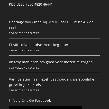
KBC BE88 7350 4820 46441
Bondage workshop bij MNM voor Bl00t: bekijk de
reel
09/06/2026
/
0 REACTIES
FLAIR collab – bdsm voor beginners
05/08/2023
/
0 REACTIES
onsexy manieren om goed voor mezelf te zorgen
06/07/2026
/
0 REACTIES
Van loslaten naar jezelf vasthouden: persoonlijke
groei in je kinkreis
18/06/2026
/
0 REACTIES
Volg Ons Op Facebook