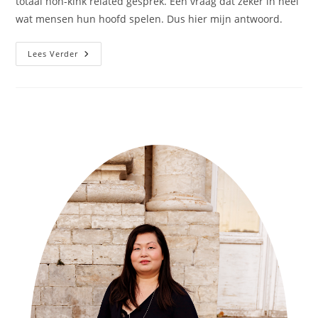
totaal non-kink related gesprek. Een vraag dat zeker in heel
wat mensen hun hoofd spelen. Dus hier mijn antwoord.
Lees Verder