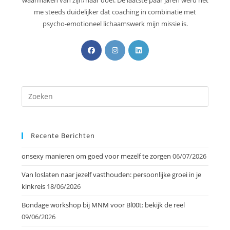
me steeds duidelijker dat coaching in combinatie met
psycho-emotioneel lichaamswerk mijn missie is.
Recente Berichten
onsexy manieren om goed voor mezelf te zorgen
06/07/2026
Van loslaten naar jezelf vasthouden: persoonlijke groei in je
kinkreis
18/06/2026
Bondage workshop bij MNM voor Bl00t: bekijk de reel
09/06/2026