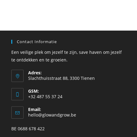
Contact Informatie
Een veilige plek om jezelf te zijn, save haven om jezelf
te ontdekken en te groeien.
Adres:
Slachthuisstraat 88, 3300 Tienen
GSM:
+32 487 55 37 24
Email:
hello@glowandgrow.be
BE 0688 678 422