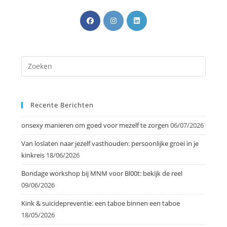
Recente Berichten
onsexy manieren om goed voor mezelf te zorgen
06/07/2026
Van loslaten naar jezelf vasthouden: persoonlijke groei in je
kinkreis
18/06/2026
Bondage workshop bij MNM voor Bl00t: bekijk de reel
09/06/2026
Kink & suïcidepreventie: een taboe binnen een taboe
18/05/2026