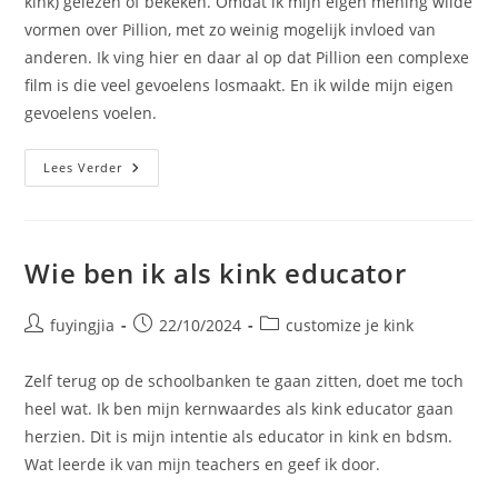
kink) gelezen of bekeken. Omdat ik mijn eigen mening wilde
vormen over Pillion, met zo weinig mogelijk invloed van
anderen. Ik ving hier en daar al op dat Pillion een complexe
film is die veel gevoelens losmaakt. En ik wilde mijn eigen
gevoelens voelen.
Lees Verder
Wie ben ik als kink educator
fuyingjia
22/10/2024
customize je kink
Zelf terug op de schoolbanken te gaan zitten, doet me toch
heel wat. Ik ben mijn kernwaardes als kink educator gaan
herzien. Dit is mijn intentie als educator in kink en bdsm.
Wat leerde ik van mijn teachers en geef ik door.