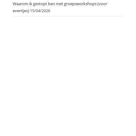
Waarom ik gestopt ben met groepsworkshops (voor
eventjes)
15/04/2026