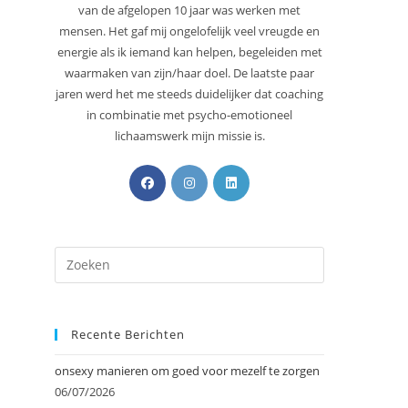
van de afgelopen 10 jaar was werken met
mensen. Het gaf mij ongelofelijk veel vreugde en
energie als ik iemand kan helpen, begeleiden met
waarmaken van zijn/haar doel. De laatste paar
jaren werd het me steeds duidelijker dat coaching
in combinatie met psycho-emotioneel
lichaamswerk mijn missie is.
Recente Berichten
onsexy manieren om goed voor mezelf te zorgen
06/07/2026