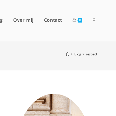
og
Over mij
Contact
0
>
Blog
>
respect