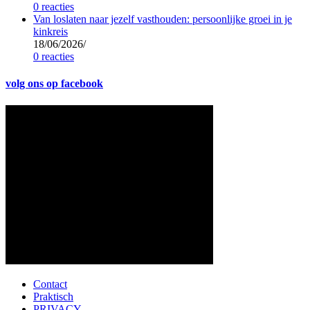
0 reacties
Van loslaten naar jezelf vasthouden: persoonlijke groei in je
kinkreis
18/06/2026
/
0 reacties
volg ons op facebook
Contact
Praktisch
PRIVACY