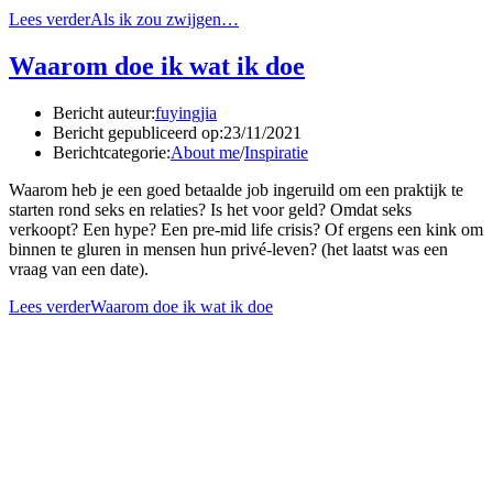
Lees verder
Als ik zou zwijgen…
Waarom doe ik wat ik doe
Bericht auteur:
fuyingjia
Bericht gepubliceerd op:
23/11/2021
Berichtcategorie:
About me
/
Inspiratie
Waarom heb je een goed betaalde job ingeruild om een praktijk te
starten rond seks en relaties? Is het voor geld? Omdat seks
verkoopt? Een hype? Een pre-mid life crisis? Of ergens een kink om
binnen te gluren in mensen hun privé-leven? (het laatst was een
vraag van een date).
Lees verder
Waarom doe ik wat ik doe