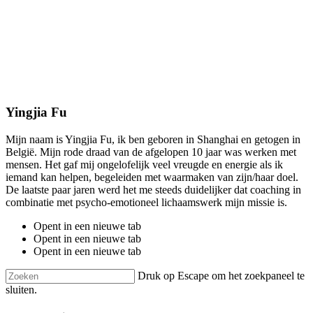
Yingjia Fu
Mijn naam is Yingjia Fu, ik ben geboren in Shanghai en getogen in
België. Mijn rode draad van de afgelopen 10 jaar was werken met
mensen. Het gaf mij ongelofelijk veel vreugde en energie als ik
iemand kan helpen, begeleiden met waarmaken van zijn/haar doel.
De laatste paar jaren werd het me steeds duidelijker dat coaching in
combinatie met psycho-emotioneel lichaamswerk mijn missie is.
Opent in een nieuwe tab
Opent in een nieuwe tab
Opent in een nieuwe tab
Druk op Escape om het zoekpaneel te
sluiten.