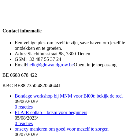
Contact informatie
Een veilige plek om jezelf te zijn, save haven om jezelf te
ontdekken en te groeien.
Adres:
Slachthuisstraat 88, 3300 Tienen
GSM:
+32 487 55 37 24
Email:
hello@glowandgrow.be
Opent in je toepassing
BE 0688 678 422
KBC BE88 7350 4820 46441
Bondage workshop bij MNM voor Bl00t: bekijk de reel
09/06/2026
/
0 reacties
FLAIR collab – bdsm voor beginners
05/08/2023
/
0 reacties
onsexy manieren om goed voor mezelf te zorgen
06/07/2026
/