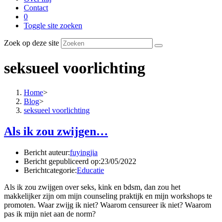
Contact
0
Toggle site zoeken
Zoek op deze site
seksueel voorlichting
Home
>
Blog
>
seksueel voorlichting
Als ik zou zwijgen…
Bericht auteur:
fuyingjia
Bericht gepubliceerd op:
23/05/2022
Berichtcategorie:
Educatie
Als ik zou zwijgen over seks, kink en bdsm, dan zou het
makkelijker zijn om mijn counseling praktijk en mijn workshops te
promoten. Waar zwijg ik niet? Waarom censureer ik niet? Waarom
pas ik mijn niet aan de norm?