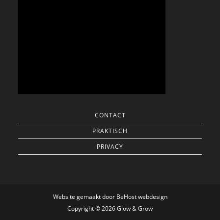
CONTACT
PRAKTISCH
PRIVACY
Website gemaakt door
BeHost webdesign
Copyright © 2026 Glow & Grow