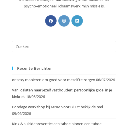
psycho-emotioneel lichaamswerk mijn missie is.
Recente Berichten
onsexy manieren om goed voor mezelf te zorgen
06/07/2026
Van loslaten naar jezelf vasthouden: persoonlijke groei in je
kinkreis
18/06/2026
Bondage workshop bij MNM voor Bl00t: bekijk de reel
09/06/2026
Kink & suïcidepreventie: een taboe binnen een taboe