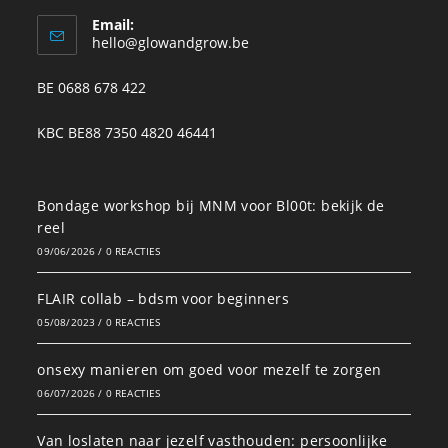
Email:
hello@glowandgrow.be
BE 0688 678 422
KBC BE88 7350 4820 46441
Bondage workshop bij MNM voor Bl00t: bekijk de
reel
09/06/2026
/
0 REACTIES
FLAIR collab – bdsm voor beginners
05/08/2023
/
0 REACTIES
onsexy manieren om goed voor mezelf te zorgen
06/07/2026
/
0 REACTIES
Van loslaten naar jezelf vasthouden: persoonlijke