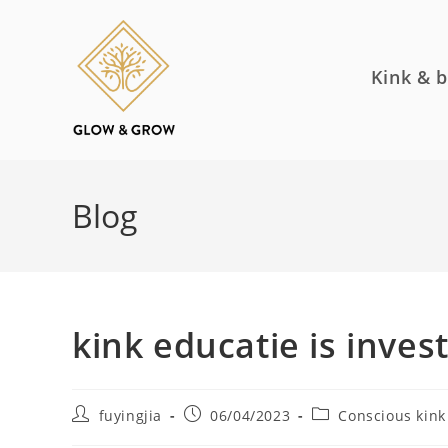
Kink & 
Blog
kink educatie is inves
fuyingjia
06/04/2023
Conscious kink