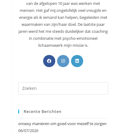
van de afgelopen 10 jaar was werken met
mensen. Het gaf mij ongelofelijk veel vreugde en
energie als ik iemand kan helpen, begeleiden met
waarmaken van zijn/haar doel. De laatste paar
jaren werd het me steeds duidelijker dat coaching
in combinatie met psycho-emotioneel
lichaamswerk mijn missie is.
Recente Berichten
onsexy manieren om goed voor mezelf te zorgen
06/07/2026