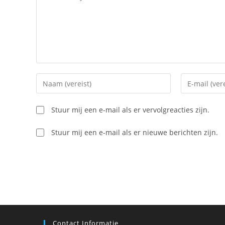
Stuur mij een e-mail als er vervolgreacties zijn.
Stuur mij een e-mail als er nieuwe berichten zijn.
Contact Informatie