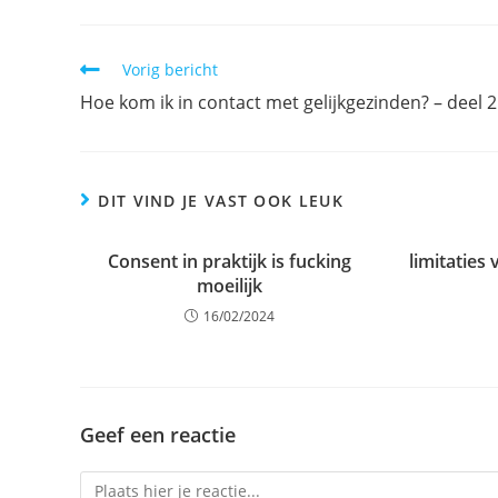
Vorig bericht
Hoe kom ik in contact met gelijkgezinden? – deel 2
DIT VIND JE VAST OOK LEUK
Consent in praktijk is fucking
limitaties
moeilijk
16/02/2024
Geef een reactie