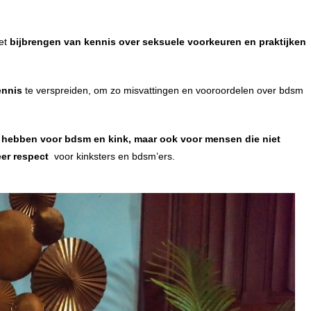
het
bijbrengen van kennis over seksuele voorkeuren en praktijken
ennis
te verspreiden, om zo misvattingen en vooroordelen over bdsm
e hebben voor bdsm en kink, maar ook voor mensen die niet
er respect
voor kinksters en bdsm’ers.