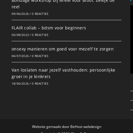
Bondage workshop bij MNM voor Bl00t: bekijk de
reel
09/06/2026
/
0 REACTIES
FLAIR collab – bdsm voor beginners
05/08/2023
/
0 REACTIES
onsexy manieren om goed voor mezelf te zorgen
06/07/2026
/
0 REACTIES
Van loslaten naar jezelf vasthouden: persoonlijke
groei in je kinkreis
18/06/2026
/
0 REACTIES
Website gemaakt door
BeHost webdesign