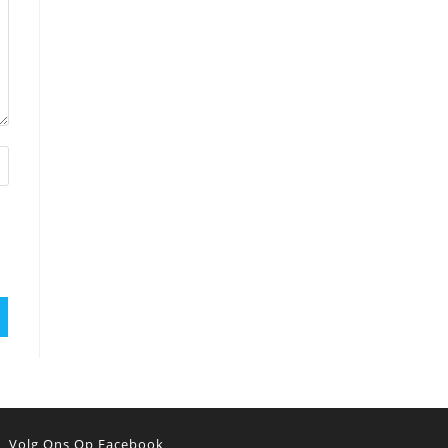
Volg Ons Op Facebook