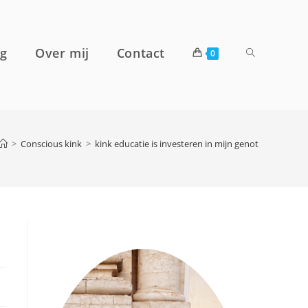
og
Over mij
Contact
0
>
Conscious kink
>
kink educatie is investeren in mijn genot