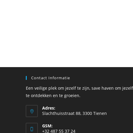
Contact Informatie
Een veilige plek om jezelf te zijn, save haven om jezelf
te ontdekken en te groeien.
Adres:
Slachthuisstraat 88, 3300 Tienen
GSM:
+32 487 55 37 24