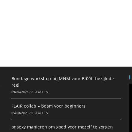
Bondage workshop bij MNM voor Bl00t: bekijk de
reel
09/06/2026
/
0 REACTIES
FLAIR collab – bdsm voor beginners
05/08/2023
/
0 REACTIES
onsexy manieren om goed voor mezelf te zorgen