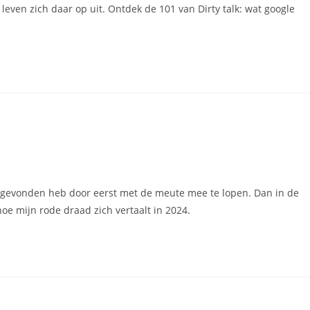
ven zich daar op uit. Ontdek de 101 van Dirty talk: wat google
 gevonden heb door eerst met de meute mee te lopen. Dan in de
oe mijn rode draad zich vertaalt in 2024.