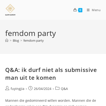
Menu
0
femdom party
>
Blog
>
femdom party
Q&A: ik durf niet als submissive
man uit te komen
fuyingjia
26/04/2024
Q&A
Mannen die gedomineerd willen worden. Mannen die de