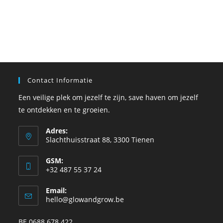
Contact Informatie
Een veilige plek om jezelf te zijn, save haven om jezelf
te ontdekken en te groeien.
Adres:
Slachthuisstraat 88, 3300 Tienen
GSM:
+32 487 55 37 24
Email:
hello@glowandgrow.be
BE 0688 678 422