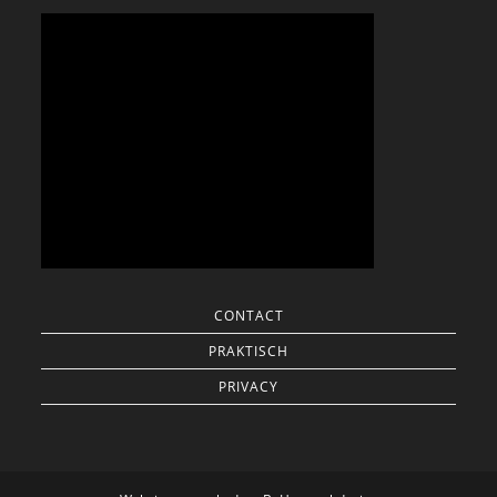
CONTACT
PRAKTISCH
PRIVACY