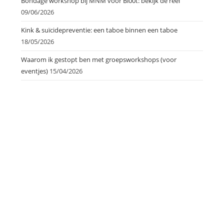
Bondage workshop bij MNM voor Bl00t: bekijk de reel
09/06/2026
Kink & suïcidepreventie: een taboe binnen een taboe
18/05/2026
Waarom ik gestopt ben met groepsworkshops (voor
eventjes)
15/04/2026