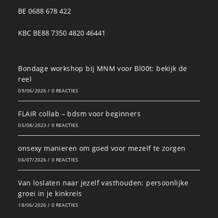
BE 0688 678 422
KBC BE88 7350 4820 46441
Bondage workshop bij MNM voor Bl00t: bekijk de
reel
09/06/2026
/
0 REACTIES
FLAIR collab – bdsm voor beginners
05/08/2023
/
0 REACTIES
onsexy manieren om goed voor mezelf te zorgen
06/07/2026
/
0 REACTIES
Van loslaten naar jezelf vasthouden: persoonlijke
groei in je kinkreis
18/06/2026
/
0 REACTIES