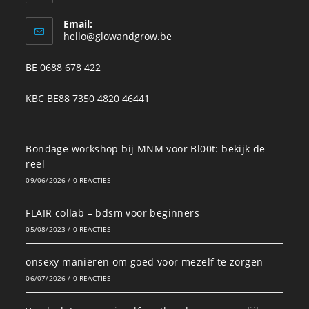
Email:
hello@glowandgrow.be
BE 0688 678 422
KBC BE88 7350 4820 46441
Bondage workshop bij MNM voor Bl00t: bekijk de
reel
09/06/2026
/
0 REACTIES
FLAIR collab – bdsm voor beginners
05/08/2023
/
0 REACTIES
onsexy manieren om goed voor mezelf te zorgen
06/07/2026
/
0 REACTIES