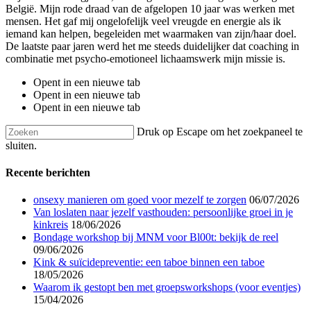
België. Mijn rode draad van de afgelopen 10 jaar was werken met
mensen. Het gaf mij ongelofelijk veel vreugde en energie als ik
iemand kan helpen, begeleiden met waarmaken van zijn/haar doel.
De laatste paar jaren werd het me steeds duidelijker dat coaching in
combinatie met psycho-emotioneel lichaamswerk mijn missie is.
Opent in een nieuwe tab
Opent in een nieuwe tab
Opent in een nieuwe tab
Druk op Escape om het zoekpaneel te
sluiten.
Recente berichten
onsexy manieren om goed voor mezelf te zorgen
06/07/2026
Van loslaten naar jezelf vasthouden: persoonlijke groei in je
kinkreis
18/06/2026
Bondage workshop bij MNM voor Bl00t: bekijk de reel
09/06/2026
Kink & suïcidepreventie: een taboe binnen een taboe
18/05/2026
Waarom ik gestopt ben met groepsworkshops (voor eventjes)
15/04/2026