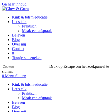
Ga naar inhoud
Kink & bdsm educatie
Let’s talk
Praktisch
Maak een afspraak
Beleven
Blog
Over mij
Contact
0
Toggle site zoeken
Druk op Escape om het zoekpaneel te
sluiten.
0
Menu
Sluiten
Kink & bdsm educatie
Let’s talk
Praktisch
Maak een afspraak
Beleven
Blog
Over mij